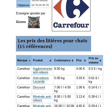
38246 Meylan
04 76 04 49 79
Téléphone
Enseigne ajoutée par
Gizmo
Les prix des litières pour chats
(15 références)
Prix au
Marque
Produit
Contenance
Prix
volume
Carrefour
Agglomérante
8.00 kg
4.00 €
0.5 € / kg
anti-odeurs
Carrefour
Anti-odeurs
5.00 kg
3.03 €
0.61 € /
Lavande
kg
Carrefour
Discount
7.00 l / 4.50
1.00 €
0.14 € / l
kg
Carrefour
Minérale anti-
8.00 l / 5.00
3.13 €
0.39 € / l
odeurs
kg
Carrefour
Minérale anti-
16.00 l / 10.00
4.65 €
0.29 € / l