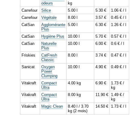
odeurs
kg
Carrefour
Silice
5.00 l
5.30 €
1.06 € / l
Carrefour
Végétale
8.00 l
3.57 €
0.45 € / l
CatSan
Agglomérante
5.00 l
6.30 €
1.26 € / l
Plus
CatSan
Hygiène Plus
10.00 l
5.70 €
0.57 € / l
CatSan
Naturelle
10.00 l
6.00 €
0.6 € / l
Plus
Friskies
CatFresh
8.00 l
3.74 €
0.47 € / l
Classic
Sanicat
Oxygen
10.00 l
4.90 €
0.49 € / l
Power
Clumping
Vitakraft
Compact
4.00 kg
6.90 €
1.73 € /
Ultra
kg
Vitakraft
Compact
8.00 kg
11.90 €
1.49 € /
Ultra
kg
Vitakraft
Magic Clean
8.40 l / 3.70
14.50 €
1.73 € / l
kg (2 mois)