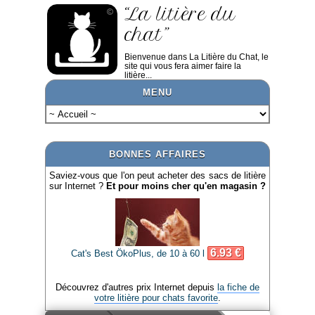
“La litière du
chat”
Bienvenue dans La Litière du Chat, le
site qui vous fera aimer faire la
litière...
MENU
BONNES AFFAIRES
Saviez-vous que l'on peut acheter des sacs de litière
sur Internet ?
Et pour moins cher qu'en magasin ?
6.93 €
Cat's Best ÖkoPlus, de 10 à 60 l
Découvrez d'autres prix Internet depuis
la fiche de
votre litière pour chats favorite
.