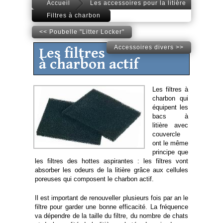
Accueil
Les accessoires pour la litière
Filtres à charbon
<< Poubelle "Litter Locker"
Accessoires divers >>
Les filtres
à charbon actif
Les filtres à
charbon qui
équipent les
bacs à
litière avec
couvercle
ont le même
principe que
les filtres des hottes aspirantes : les filtres vont
absorber les odeurs de la litière grâce aux cellules
poreuses qui composent le charbon actif.
Il est important de renouveller plusieurs fois par an le
filtre pour garder une bonne efficacité. La fréquence
va dépendre de la taille du filtre, du nombre de chats