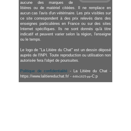
aucune des marques de
litières ou de matériel citéées. Il ne remplace en
aucun cas l'avis d'un vétérinaire. Les prix visibles sur
ce site correspondent à des prix relevés dans des
enseignes particulières en France ou sur des sites
Internet spécifiques. Ils ne sont donnés qu'à titre
indicatif et peuvent varier selon la région, l'enseigne
ou le temps.
Le logo de "La Litière du Chat" est un dessin déposé
auprès de l'INPI. Toute reproduction ou utilisation non
autorisée fera l'objet de poursuites.
Politique de confidentialité
- La Litière du Chat -
https://www.lalitiereduchat.fr/ -
-C:p
448x1625