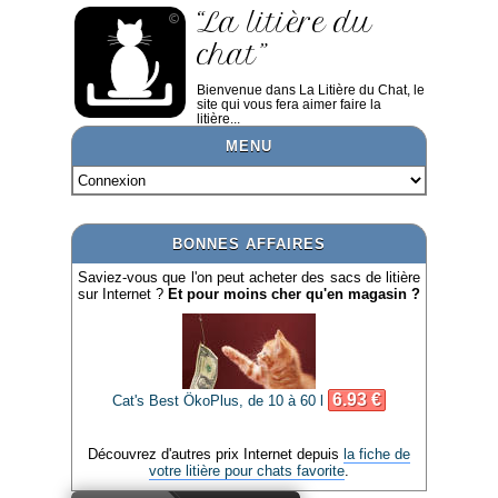
“La litière du
chat”
Bienvenue dans La Litière du Chat, le
site qui vous fera aimer faire la
litière...
MENU
BONNES AFFAIRES
Saviez-vous que l'on peut acheter des sacs de litière
sur Internet ?
Et pour moins cher qu'en magasin ?
6.93 €
Cat's Best ÖkoPlus, de 10 à 60 l
Découvrez d'autres prix Internet depuis
la fiche de
votre litière pour chats favorite
.