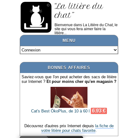
“La litière du
chat”
Bienvenue dans La Litière du Chat, le
site qui vous fera aimer faire la
litière...
MENU
BONNES AFFAIRES
Saviez-vous que l'on peut acheter des sacs de litière
sur Internet ?
Et pour moins cher qu'en magasin ?
6.93 €
Cat's Best ÖkoPlus, de 10 à 60 l
Découvrez d'autres prix Internet depuis
la fiche de
votre litière pour chats favorite
.