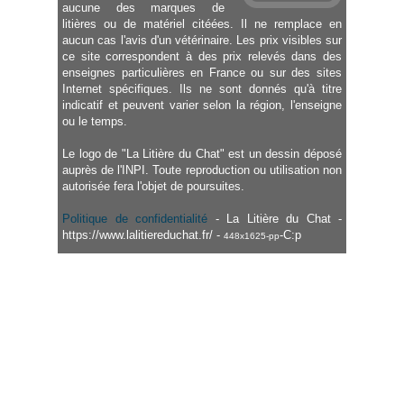
aucune des marques de
litières ou de matériel citéées. Il ne remplace en
aucun cas l'avis d'un vétérinaire. Les prix visibles sur
ce site correspondent à des prix relevés dans des
enseignes particulières en France ou sur des sites
Internet spécifiques. Ils ne sont donnés qu'à titre
indicatif et peuvent varier selon la région, l'enseigne
ou le temps.
Le logo de "La Litière du Chat" est un dessin déposé
auprès de l'INPI. Toute reproduction ou utilisation non
autorisée fera l'objet de poursuites.
Politique de confidentialité
- La Litière du Chat -
https://www.lalitiereduchat.fr/ -
-C:p
448x1625