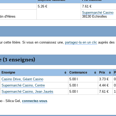
5.26 €
7.61 €
Supermarché Casino
in d'Hères
38130 Echirolles
ur cette litière. Si vous en connaissez une,
partagez-la en un clic
auprès des 
e (3 enseignes)
Enseigne
Contenance
Prix
P
Casino Drive, Géant Casino
5.00 l
3.73 €
0
Supermarché Casino, Centre
5.00 l
4.44 €
0
Supermarché Casino, Jean Jaurès
5.00 l
7.61 €
1
no - Silica Gel,
connectez-vous
.