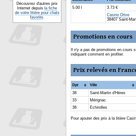
Découvrez d'autres prix
5.00 l
3.73 €
Internet depuis
la fiche
de votre litière pour chats
Casino Drive
favorite
.
38407 Saint-Mart
Promotions en cours
Il n'y a pas de promotions en cours s
indiquant comment en profiter.
Prix relevés en Franc
Dpt
Ville
38
Saint-Martin d'Hères
33
Mérignac
38
Echirolles
Pour ajouter des prix à la litière Casi