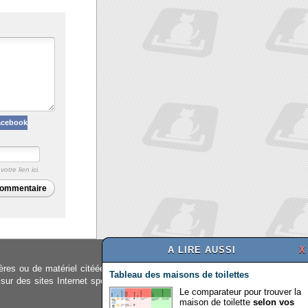
acebook
otre lien ici.
commentaire
A LIRE AUSSI
X
ières ou de matériel citéées. Il ne remplace en
Tableau des maisons de toilettes
sur des sites Internet spécifiques. Ils ne sont
Le comparateur pour trouver la
maison de toilette
selon vos