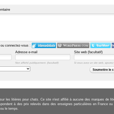
ntaire
ou connectez-vous :
f
Adresse e-mail
Site web (facultatif)
Non affiché publiquement.
Si vous avez un site web, ajoutez v
Soumettre le 
ur les litières pour chats. Ce site n'est affilié à aucune des marques de lit
respondent à des prix relevés dans des enseignes particulières en France ou 
e ou le temps.