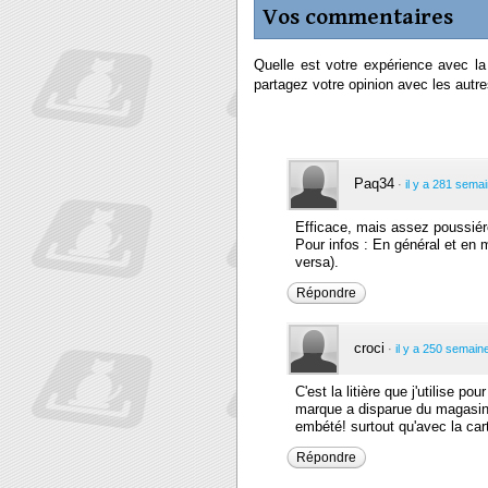
Vos commentaires
Quelle est votre expérience avec l
partagez votre opinion avec les autres
Paq34
·
il y a 281 sema
Efficace, mais assez poussié
Pour infos : En général et en m
versa).
Répondre
croci
·
il y a 250 semain
C'est la litière que j'utilise 
marque a disparue du magasin G
embété! surtout qu'avec la car
Répondre