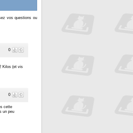
osez vos questions ou
0
 Kilos (et vis
0
ps cette
is un peu