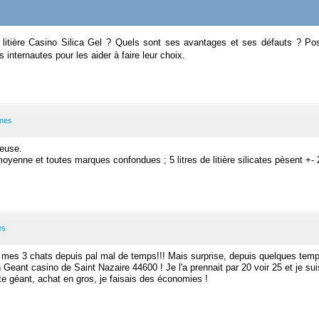
a litière Casino Silica Gel ? Quels sont ses avantages et ses défauts ? P
 internautes pour les aider à faire leur choix.
ines
reuse.
oyenne et toutes marques confondues ; 5 litres de litière silicates pèsent +- 2
es
pour mes 3 chats depuis pal mal de temps!!! Mais surprise, depuis quelques tem
eant casino de Saint Nazaire 44600 ! Je l'a prennait par 20 voir 25 et je su
te géant, achat en gros, je faisais des économies !