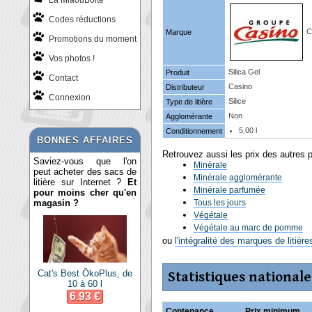
La MiaouBoite
Codes réductions
C
Marque
Promotions du moment
Vos photos !
Silica Gel
Produit
Contact
Casino
Distributeur
Connexion
Silice
Type de litière
Non
Agglomérante
5.00 l
Conditionnement
BONNES AFFAIRES
Retrouvez aussi les prix des autres 
Saviez-vous que l'on
Minérale
peut acheter des sacs de
Minérale agglomérante
litière sur Internet ?
Et
Minérale parfumée
pour moins cher qu'en
magasin ?
Tous les jours
Végétale
Végétale au marc de pomme
ou
l'intégralité des marques de litièr
Cat's Best ÖkoPlus, de
Statistiques nationale
10 à 60 l
6.93 €
Contenance
Prix minimum