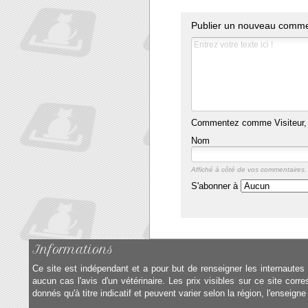
Publier un nouveau comme
Commentez comme Visiteur, 
Nom
Affiché à côté de vos commentaires.
S'abonner à
Informations
Ce site est indépendant et a pour but de renseigner les internautes s
aucun cas l'avis d'un vétérinaire. Les prix visibles sur ce site cor
donnés qu'à titre indicatif et peuvent varier selon la région, l'enseign