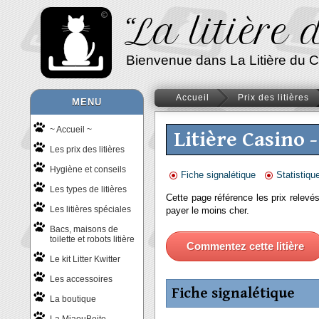
“La litière
Bienvenue dans La Litière du Chat
Accueil
Prix des litières
MENU
~ Accueil ~
Litière Casino -
Les prix des litières
Hygiène et conseils
Fiche signalétique
Statistiqu
Les types de litières
Cette page référence les prix relevés
Les litières spéciales
payer le moins cher.
Bacs, maisons de
toilette et robots litière
Commentez cette litière
Le kit Litter Kwitter
Les accessoires
Fiche signalétique
La boutique