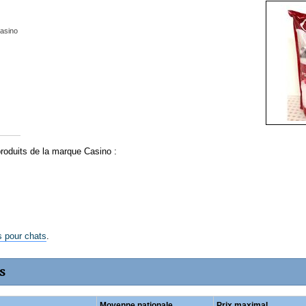
asino
produits de la marque Casino :
es pour chats
.
s
Moyenne nationale
Prix maximal