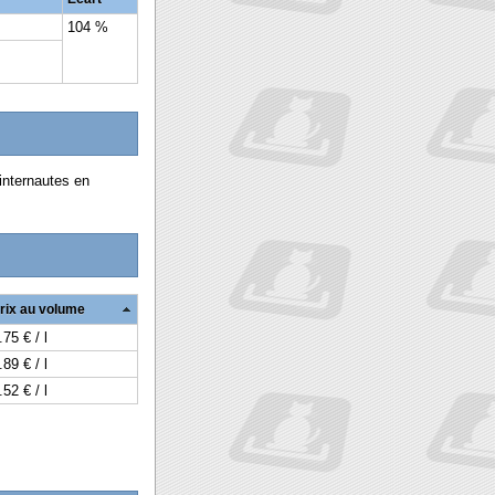
104 %
internautes en
rix au volume
.75 € / l
.89 € / l
.52 € / l