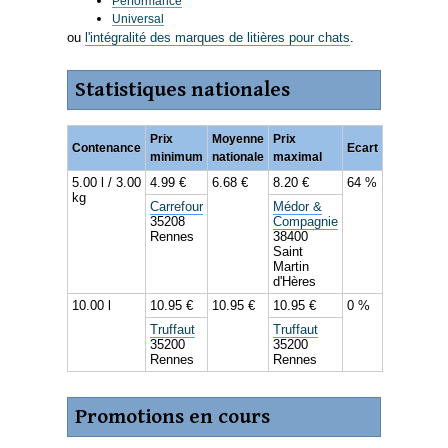
Performance
Universal
ou
l'intégralité des marques de litières pour chats
.
Statistiques nationales
Prix
Moyenne
Prix
Contenance
Ecart
minimum
nationale
maximal
5.00 l / 3.00
4.99 €
6.68 €
8.20 €
64 %
kg
Carrefour
Médor &
35208
Compagnie
Rennes
38400
Saint
Martin
d'Hères
10.00 l
10.95 €
10.95 €
10.95 €
0 %
Truffaut
Truffaut
35200
35200
Rennes
Rennes
Promotions en cours