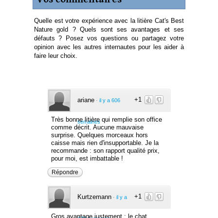
Quelle est votre expérience avec la litière Cat's Best
Nature gold ? Quels sont ses avantages et ses
défauts ? Posez vos questions ou partagez votre
opinion avec les autres internautes pour les aider à
faire leur choix.
+1
ariane
·
il y a 606
Très bonne litière qui remplie son office
semaines
comme décrit. Aucune mauvaise
surprise. Quelques morceaux hors
caisse mais rien d'insupportable. Je la
recommande : son rapport qualité prix,
pour moi, est imbattable !
Répondre
+1
Kurtzemann
·
il y a
Gros avantage justement : le chat