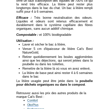
offre un taux d'absorption des liquides de 700% ce qui
la rend très efficace. La litière peut rester plus
longtemps dans le bac du chat. Un bac à litière rempli
suffit pour 4 à 6 semaines.
Efficace :
Très bonne neutralisation des odeurs.
Liquides et odeurs sont retenus efficacement et
durablement dans le système capillaire des fibres
organiques, sans aucun additif chimique.
Compostable :
et 100% biodégradable
Utilisation :
Laver et sécher le bac à litière,
Verser 5 cm d'épaisseur de litière Cat's Best
NatureGold,
Retirer quotidiennement les boules agglomérées
ainsi que les déjections, qui seront jetées dans la
poubelle ou dans les toilettes,
Remettre de la litière là où vous en avez enlevé,
La litière de base peut ainsi rester 4 à 6 semaines
dans le bac
La litière usagée peut être jetée dans la
poubelle
pour déchets organiques ou dans le compost
.
Retrouvez aussi les prix des autres produits de la
marque Cat's Best :
Comfort
OkoPlus