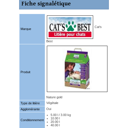
Fiche signalétique
Cat's
Marque
Best
Produit
Nature gold
Végétale
Type de litière
Oui
Agglomérante
5.00 l / 3.00 kg
10.00 l
Conditionnement
20.00 l
40.00 l