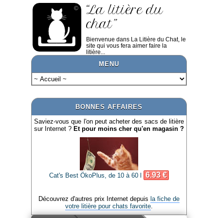
“La litière du
chat”
Bienvenue dans La Litière du Chat, le
site qui vous fera aimer faire la
litière...
MENU
BONNES AFFAIRES
Saviez-vous que l'on peut acheter des sacs de litière
sur Internet ?
Et pour moins cher qu'en magasin ?
6.93 €
Cat's Best ÖkoPlus, de 10 à 60 l
Découvrez d'autres prix Internet depuis
la fiche de
votre litière pour chats favorite
.