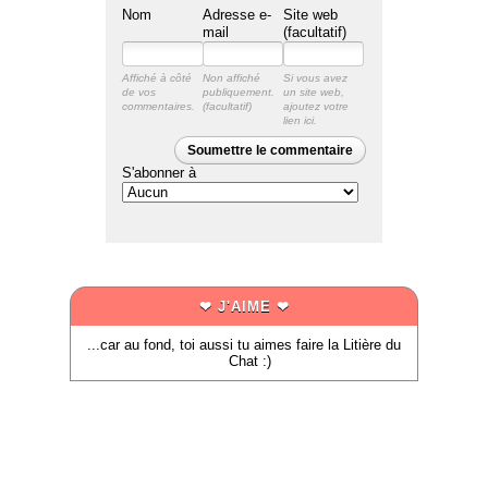
Nom
Adresse e-
Site web
mail
(facultatif)
Affiché à côté
Non affiché
Si vous avez
de vos
publiquement.
un site web,
commentaires.
ajoutez votre
lien ici.
Soumettre le commentaire
S'abonner à
❤ J'AIME ❤
...car au fond, toi aussi tu aimes faire la Litière du
Chat :)