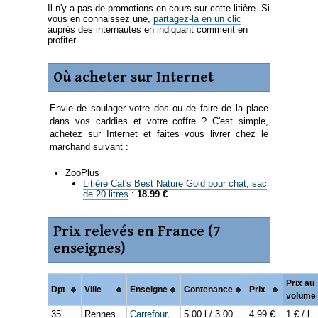
Il n'y a pas de promotions en cours sur cette litière. Si
vous en connaissez une,
partagez-la en un clic
auprès des internautes en indiquant comment en
profiter.
Où acheter sur Internet
Envie de soulager votre dos ou de faire de la place
dans vos caddies et votre coffre ? C'est simple,
achetez sur Internet et faites vous livrer chez le
marchand suivant :
ZooPlus
Litière Cat's Best Nature Gold pour chat, sac
de 20 litres
:
18.99 €
Prix relevés en France (7
enseignes)
Prix au
Dpt
Ville
Enseigne
Contenance
Prix
volume
35
Rennes
Carrefour,
5.00 l / 3.00
4.99 €
1 € / l