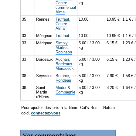
Centre
kg
commercial
Alma
35
Rennes
Truffaut,
10.00 l
10.95 €
1.1 € / l
Centre
Alma
33
Mérignac
Truffaut
10.00 l
10.95 €
1.1 € / l
33
Mérignac
Simply
5.00 l / 3.00
6.15 €
1.23 € /
Market,
kg
Robinson
33
Bordeaux
Auchan,
5.00 l / 3.00
6.15 €
1.23 € /
Bordeaux
kg
Mériadeck
38
Seyssins
Botanic, Le
5.00 l / 3.00
7.90 €
1.58 € /
Rondeau
kg
38
Saint
Médor &
5.00 l / 3.00
8.20 €
1.64 € /
Martin
Compagnie
kg
d'Hères
Pour ajouter des prix à la litière Cat's Best - Nature
gold,
connectez-vous
.
Vos commentaires