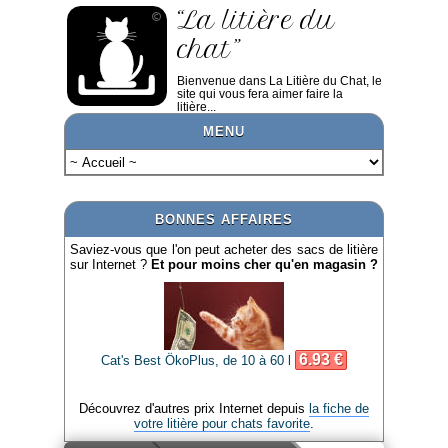
“La litière du
chat”
Bienvenue dans La Litière du Chat, le
site qui vous fera aimer faire la
litière...
MENU
BONNES AFFAIRES
Saviez-vous que l'on peut acheter des sacs de litière
sur Internet ?
Et pour moins cher qu'en magasin ?
6.93 €
Cat's Best ÖkoPlus, de 10 à 60 l
Découvrez d'autres prix Internet depuis
la fiche de
votre litière pour chats favorite
.