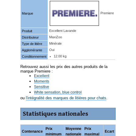
Premiere
Marque
Excellent Lavande
Produit
MaxiZoo
Distributeur
Minérale
Type de litière
Oui
Agglomérante
12.00 kg
Conditionnement
Retrouvez aussi les prix des autres produits de la
marque Premiere :
Excellent
Moments
Sensitive
White sensation, blue control
ou
l'intégralité des marques de litières pour chats
.
Statistiques nationales
Prix
Moyenne
Prix
Contenance
Ecart
minimum
nationale
maximal