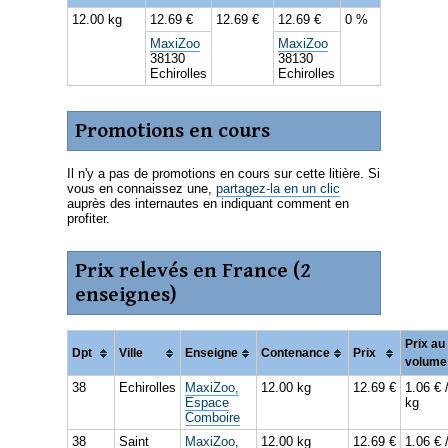
12.00 kg
12.69 €
12.69 €
12.69 €
0 %
MaxiZoo
MaxiZoo
38130
38130
Echirolles
Echirolles
Promotions en cours
Il n'y a pas de promotions en cours sur cette litière. Si
vous en connaissez une,
partagez-la en un clic
auprès des internautes en indiquant comment en
profiter.
Prix relevés en France (2
enseignes)
Prix au
Dpt
Ville
Enseigne
Contenance
Prix
volume
38
Echirolles
MaxiZoo,
12.00 kg
12.69 €
1.06 € 
Espace
kg
Comboire
38
Saint
MaxiZoo,
12.00 kg
12.69 €
1.06 € 