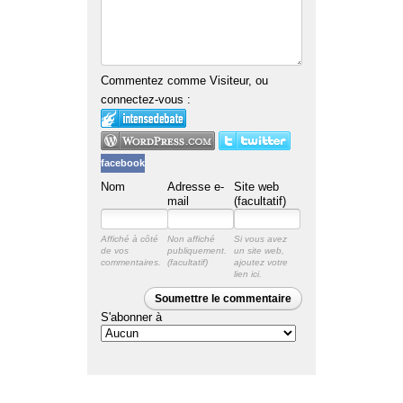
Commentez comme Visiteur, ou
connectez-vous :
facebook
Nom
Adresse e-
Site web
mail
(facultatif)
Affiché à côté
Non affiché
Si vous avez
de vos
publiquement.
un site web,
commentaires.
ajoutez votre
lien ici.
Soumettre le commentaire
S'abonner à