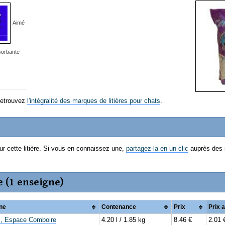
Aimé
sorbante
Retrouvez
l'intégralité des marques de litières pour chats
.
ur cette litière. Si vous en connaissez une,
partagez-la en un clic
auprès des 
e (1 enseigne)
ne
Contenance
Prix
Prix 
c, Espace Comboire
4.20 l / 1.85 kg
8.46 €
2.01 €