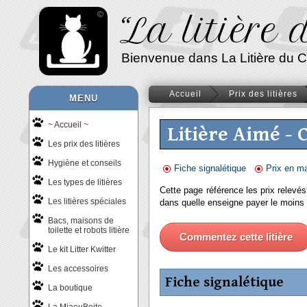
“La litière
Bienvenue dans La Litière du Chat
Accueil
Prix des litières
MENU
~ Accueil ~
Litière Aimé -
Les prix des litières
Hygiène et conseils
Fiche signalétique
Prix en m
Les types de litières
Cette page référence les prix relevés
Les litières spéciales
dans quelle enseigne payer le moins 
Bacs, maisons de
toilette et robots litière
Commentez cette litière
Le kit Litter Kwitter
Les accessoires
Fiche signalétique
La boutique