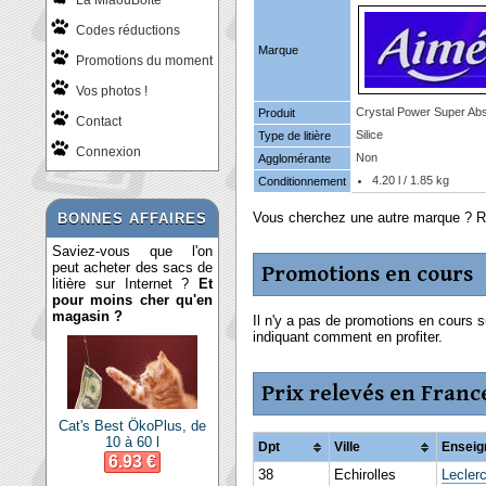
La MiaouBoite
Codes réductions
Marque
Promotions du moment
Vos photos !
Crystal Power Super Ab
Produit
Contact
Silice
Type de litière
Connexion
Non
Agglomérante
4.20 l / 1.85 kg
Conditionnement
Vous cherchez une autre marque ? 
BONNES AFFAIRES
Saviez-vous que l'on
peut acheter des sacs de
Promotions en cours
litière sur Internet ?
Et
pour moins cher qu'en
magasin ?
Il n'y a pas de promotions en cours s
indiquant comment en profiter.
Prix relevés en Franc
Cat's Best ÖkoPlus, de
10 à 60 l
Dpt
Ville
Enseig
6.93 €
38
Echirolles
Lecler