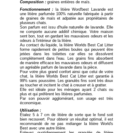
Composition :
graines entières de maïs.
Fonctionnement :
la litière Word'best Lavande est
une litière parfumée 100% naturelle fabriquée à partir
de graines de maïs et adpatée aux propriétaires de
plusieurs chats.
Son parfum est issu d'huile naturelle de lavande. Elle
ne comporte aucune additif chimique. Votre maison
sent bon, tout en gardant les mauvaises odeurs et les
odeurs à l'intérieur de la litière.
Au contact du liquide, la litière Worlds Best Cat Litter
forme rapidement de petites boules qui peuvent être
jetées dans les toilettes car elles se dissolvent
complètement dans l'eau. Les grains fins absorbent
de manière efficace les mauvaises odeurs et diffusent
un agréable parfum de lavande dans la pièce.
Pour votre plus grand confort ainsi que celui de votre
chat, la litière Worlds Best Cat Litter est garantie à
99% sans poussière. Les granulés fins sont très doux
au toucher et incitent le chat à creuser et à gratter.
Elle est idéale pour les ménages ayant 2 chats ou
plus et qui préfèrent les litières parfumées.
Par son pouvoir agglomérant, son usage est très
économique.
Utilisation :
Étalez 5 à 7 cm de litière de sorte que le fond soit
bien recouvert. Pour obtenir un résultat optimal, il est
recommandé de ne pas mélanger la litière World's
Best avec une autre litière.
Enlevez quotidiennement les granulés de litière