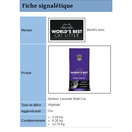
Fiche signalétique
World's best
Marque
Produit
Senteur Lavande Multi-Cat
Végétale
Type de litière
Oui
Agglomérante
3.18 kg
Conditionnement
6.35 kg
12.70 kg