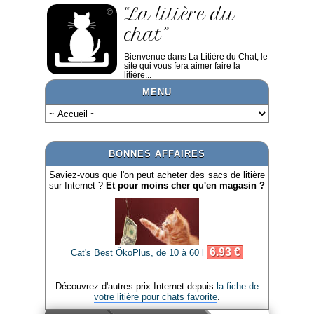
“La litière du
chat”
Bienvenue dans La Litière du Chat, le
site qui vous fera aimer faire la
litière...
MENU
BONNES AFFAIRES
Saviez-vous que l'on peut acheter des sacs de litière
sur Internet ?
Et pour moins cher qu'en magasin ?
6.93 €
Cat's Best ÖkoPlus, de 10 à 60 l
Découvrez d'autres prix Internet depuis
la fiche de
votre litière pour chats favorite
.