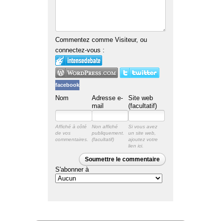
Commentez comme Visiteur, ou
connectez-vous :
facebook
Nom
Adresse e-
Site web
mail
(facultatif)
Affiché à côté
Non affiché
Si vous avez
de vos
publiquement.
un site web,
commentaires.
ajoutez votre
lien ici.
Soumettre le commentaire
S'abonner à