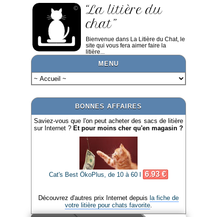
“La litière du
chat”
Bienvenue dans La Litière du Chat, le
site qui vous fera aimer faire la
litière...
MENU
BONNES AFFAIRES
Saviez-vous que l'on peut acheter des sacs de litière
sur Internet ?
Et pour moins cher qu'en magasin ?
6.93 €
Cat's Best ÖkoPlus, de 10 à 60 l
Découvrez d'autres prix Internet depuis
la fiche de
votre litière pour chats favorite
.