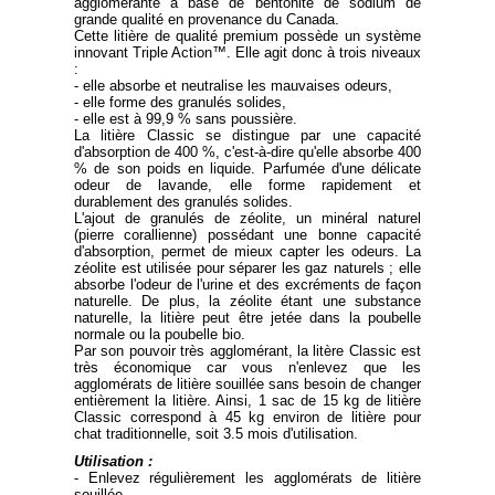
agglomérante à base de bentonite de sodium de
grande qualité en provenance du Canada.
Cette litière de qualité premium possède un système
innovant Triple Action™. Elle agit donc à trois niveaux
:
- elle absorbe et neutralise les mauvaises odeurs,
- elle forme des granulés solides,
- elle est à 99,9 % sans poussière.
La litière Classic se distingue par une capacité
d'absorption de 400 %, c'est-à-dire qu'elle absorbe 400
% de son poids en liquide. Parfumée d'une délicate
odeur de lavande, elle forme rapidement et
durablement des granulés solides.
L'ajout de granulés de zéolite, un minéral naturel
(pierre corallienne) possédant une bonne capacité
d'absorption, permet de mieux capter les odeurs. La
zéolite est utilisée pour séparer les gaz naturels ; elle
absorbe l'odeur de l'urine et des excréments de façon
naturelle. De plus, la zéolite étant une substance
naturelle, la litière peut être jetée dans la poubelle
normale ou la poubelle bio.
Par son pouvoir très agglomérant, la litère Classic est
très économique car vous n'enlevez que les
agglomérats de litière souillée sans besoin de changer
entièrement la litière. Ainsi, 1 sac de 15 kg de litière
Classic correspond à 45 kg environ de litière pour
chat traditionnelle, soit 3.5 mois d'utilisation.
Utilisation :
- Enlevez régulièrement les agglomérats de litière
souillée.