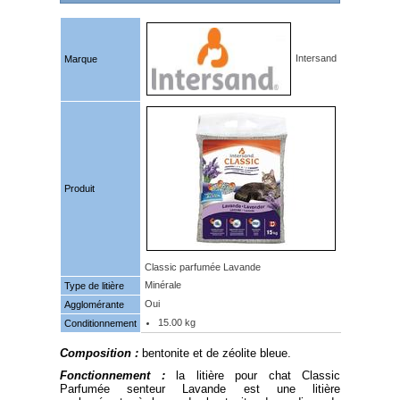
Intersand
Marque
Produit
Classic parfumée Lavande
Minérale
Type de litière
Oui
Agglomérante
15.00 kg
Conditionnement
Composition :
bentonite et de zéolite bleue.
Fonctionnement :
la litière pour chat Classic
Parfumée senteur Lavande est une litière