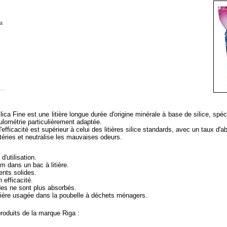
a
 Silica Fine est une litière longue durée d'origine minérale à base de silice, s
ulométrie particulièrement adaptée.
fficacité est supérieur à celui des litières silice standards, avec un taux d'
téries et neutralise les mauvaises odeurs.
'utilisation.
m dans un bac à litière.
ents solides.
n efficacité.
ides ne sont plus absorbés.
itière usagée dans la poubelle à déchets ménagers.
produits de la marque Riga :