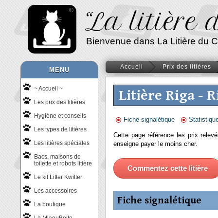
“La litière
Bienvenue dans La Litière du Chat
Accueil
Prix des litières
MENU
~ Accueil ~
Litière Riga - R
Les prix des litières
Hygiène et conseils
Fiche signalétique
Statistiqu
Les types de litières
Cette page référence les prix relevé
Les litières spéciales
enseigne payer le moins cher.
Bacs, maisons de
toilette et robots litière
Commentez cette litière
Le kit Litter Kwitter
Les accessoires
Fiche signalétique
La boutique