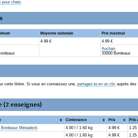
es pour chats
.
s
inimum
Moyenne nationale
Prix maximal
4.99 €
4.99 €
Auchan
Bordeaux
33000 Bordeaux
ur cette litière. Si vous en connaissez une,
partagez-la en un clic
auprès des 
e (2 enseignes)
e
Contenance
Prix
Prix
 Bordeaux Mériadeck
4.00 l / 1.60 kg
4.99 €
1.25 
4.00 l / 1.60 kg
4.99 €
1.25 