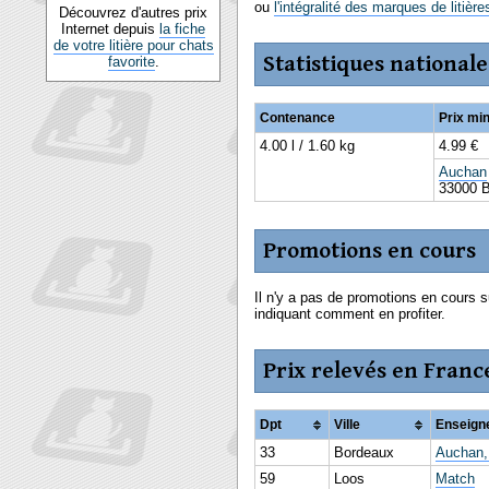
ou
l'intégralité des marques de litièr
Découvrez d'autres prix
Internet depuis
la fiche
de votre litière pour chats
Statistiques nationale
favorite
.
Contenance
Prix m
4.00 l / 1.60 kg
4.99 €
Auchan
33000 
Promotions en cours
Il n'y a pas de promotions en cours s
indiquant comment en profiter.
Prix relevés en Franc
Dpt
Ville
Enseign
33
Bordeaux
Auchan,
59
Loos
Match