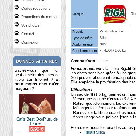
La MiaouBoite
Codes réductions
Rig
Marque
Promotions du moment
Vos photos !
Rigalit Silica fine
Produit
Contact
Silice
Type de litière
Connexion
Non
Agglomérante
4.00 l / 1.60 kg
Conditionnement
Composition :
silice.
BONNES AFFAIRES
Fonctionnement :
la litière Rigalit
Saviez-vous que l'on
les chats sensibles grâce à une gran
peut acheter des sacs de
Son pouvoir absorbant remarquable d'e
litière sur Internet ?
Et
Elle empêche la prolifération des bac
pour moins cher qu'en
magasin ?
Utilisation :
Un sac de 4l (1.6 kg) permet un mois d
- Verser une couche d'environ 3 à 4 c
- Retirer quotidiennement les excrém
- Mélanger la litière pour renforcer so
- Renouveler la litière quand les liqu
- Après usage vous pouvez jeter la l
Cat's Best ÖkoPlus, de
10 à 60 l
Retrouvez aussi les prix des autres 
6.93 €
Rigalit Silica