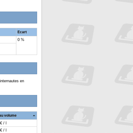
Ecart
0 %
internautes en
 au volume
€ / l
€ / l