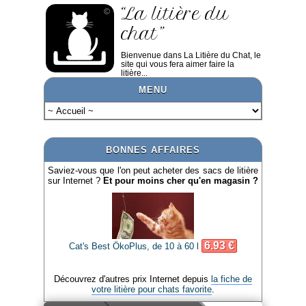
“La litière du
chat”
Bienvenue dans La Litière du Chat, le
site qui vous fera aimer faire la
litière...
MENU
BONNES AFFAIRES
Saviez-vous que l'on peut acheter des sacs de litière
sur Internet ?
Et pour moins cher qu'en magasin ?
6.93 €
Cat's Best ÖkoPlus, de 10 à 60 l
Découvrez d'autres prix Internet depuis
la fiche de
votre litière pour chats favorite
.