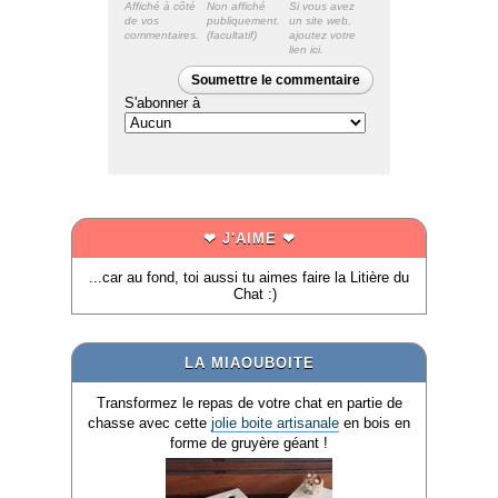
Affiché à côté
Non affiché
Si vous avez
de vos
publiquement.
un site web,
commentaires.
ajoutez votre
lien ici.
Soumettre le commentaire
S'abonner à
❤ J'AIME ❤
...car au fond, toi aussi tu aimes faire la Litière du
Chat :)
LA MIAOUBOITE
Transformez le repas de votre chat en partie de
chasse avec cette
jolie boite artisanale
en bois en
forme de gruyère géant !