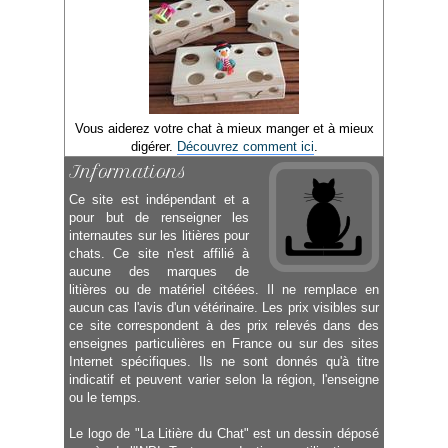
Vous aiderez votre chat à mieux manger et à mieux
digérer.
Découvrez comment ici
.
Informations
Ce site est indépendant et a
pour but de renseigner les
internautes sur les litières pour
chats. Ce site n'est affilié à
aucune des marques de
litières ou de matériel citéées. Il ne remplace en
aucun cas l'avis d'un vétérinaire. Les prix visibles sur
ce site correspondent à des prix relevés dans des
enseignes particulières en France ou sur des sites
Internet spécifiques. Ils ne sont donnés qu'à titre
indicatif et peuvent varier selon la région, l'enseigne
ou le temps.
Le logo de "La Litière du Chat" est un dessin déposé