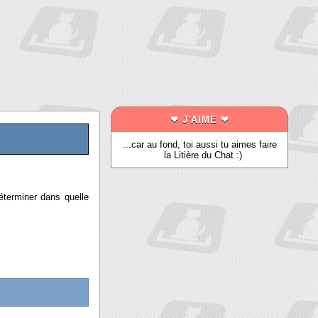
❤ J'AIME ❤
...car au fond, toi aussi tu aimes faire
la Litière du Chat :)
terminer dans quelle