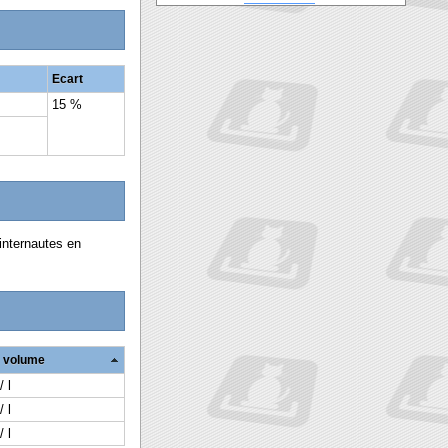
Ecart
15 %
internautes en
u volume
/ l
/ l
/ l