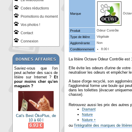
La MiaouBoite
Codes réductions
Octav
Marque
Promotions du moment
Vos photos !
Odeur Contrôle
Produit
Contact
Végétale
Type de litière
Connexion
Non
Agglomérante
8.00 l
Conditionnement
La litière Octave Odeur Contrôle est
BONNES AFFAIRES
Elle évite les odeurs d'urine de votre
Saviez-vous que l'on
neutraliser les odeurs et empêcher l
peut acheter des sacs de
litière sur Internet ?
Et
A base d'orge recyclé, son agglomérat
pour moins cher qu'en
l'agglomérat forme une boule qui peut 
magasin ?
dans les toilettes (évacuer uniquemen
chasse).
Retrouvez aussi les prix des autres 
Diamant
Nature
Cat's Best ÖkoPlus, de
10 à 60 l
Nature +
6.93 €
ou
l'intégralité des marques de litièr