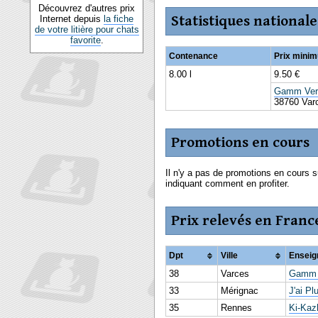
Découvrez d'autres prix
Statistiques nationale
Internet depuis
la fiche
de votre litière pour chats
favorite
.
Contenance
Prix mini
8.00 l
9.50 €
Gamm Ver
38760 Var
Promotions en cours
Il n'y a pas de promotions en cours s
indiquant comment en profiter.
Prix relevés en Franc
Dpt
Ville
Enseig
38
Varces
Gamm 
33
Mérignac
J'ai P
35
Rennes
Ki-Kaz