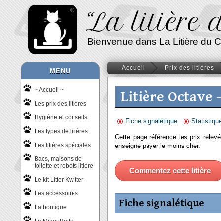
“La litière
Bienvenue dans La Litière du Chat
Accueil
Prix des litières
MENU
~ Accueil ~
Litière Octave 
Les prix des litières
Hygiène et conseils
Fiche signalétique
Statistiqu
Les types de litières
Cette page référence les prix relevé
Les litières spéciales
enseigne payer le moins cher.
Bacs, maisons de
toilette et robots litière
Commentez cette litière
Le kit Litter Kwitter
Les accessoires
Fiche signalétique
La boutique