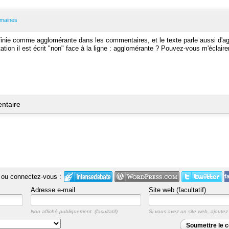
emaines
 définie comme agglomérante dans les commentaires, et le texte parle aussi d'a
ation il est écrit "non" face à la ligne : agglomérante ? Pouvez-vous m'éclair
ntaire
ou connectez-vous :
f
Adresse e-mail
Site web (facultatif)
Non affiché publiquement.
Si vous avez un site web, ajoutez v
Soumettre le 