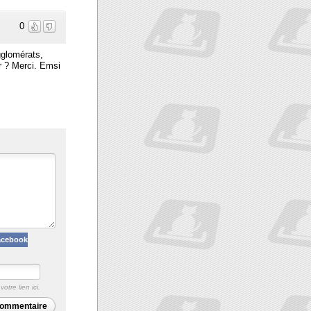
0
gglomérats,
er ? Merci. Emsi
acebook
otre lien ici.
commentaire