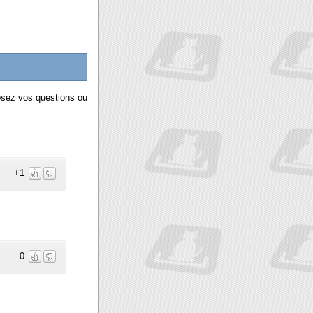
osez vos questions ou
+1
0