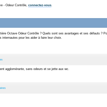
ave - Odeur Contrôle,
connectez-vous
.
litière Octave Odeur Contrôle ? Quels sont ses avantages et ses défauts ? P
 internautes pour les aider à faire leur choix.
nes
iment agglomérante, sans odeurs et se jette aux wc.
aines