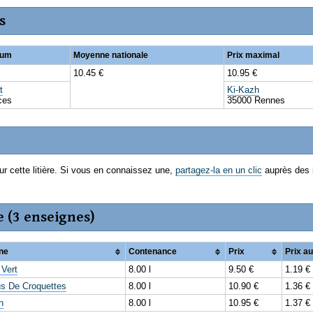
s
mum
Moyenne nationale
Prix maximal
10.45 €
10.95 €
t
Ki-Kazh
ces
35000 Rennes
ur cette litière. Si vous en connaissez une,
partagez-la en un clic
auprès des 
e (3 enseignes)
ne
Contenance
Prix
Prix a
Vert
8.00 l
9.50 €
1.19 € 
lus De Croquettes
8.00 l
10.90 €
1.36 € 
h
8.00 l
10.95 €
1.37 € 