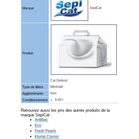
SepiCat
Marque
Produit
Cat Defend
Minérale
Type de litière
Non
Agglomérante
8.00 l
Conditionnement
Retrouvez aussi les prix des autres produits de la
marque SepiCat :
AntiBac
Eco
Fresh Pearls
Klump Classic