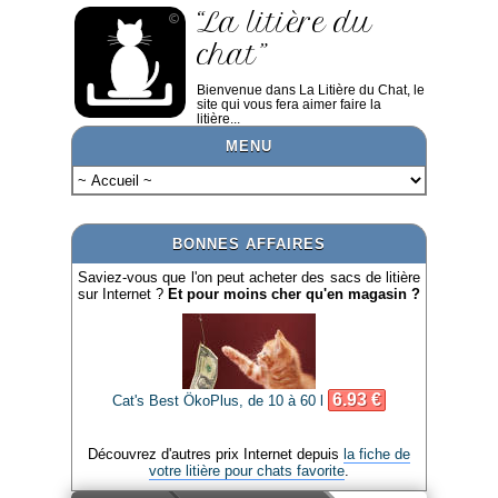
“La litière du
chat”
Bienvenue dans La Litière du Chat, le
site qui vous fera aimer faire la
litière...
MENU
BONNES AFFAIRES
Saviez-vous que l'on peut acheter des sacs de litière
sur Internet ?
Et pour moins cher qu'en magasin ?
6.93 €
Cat's Best ÖkoPlus, de 10 à 60 l
Découvrez d'autres prix Internet depuis
la fiche de
votre litière pour chats favorite
.