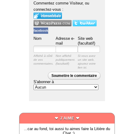
Commentez comme Visiteur, ou
connectez-vous :
facebook
Nom
Adresse e-
Site web
mail
(facultatif)
Affiché à côté
Non affiché
Si vous avez
de vos
publiquement.
un site web,
commentaires.
ajoutez votre
lien ici.
Soumettre le commentaire
S'abonner à
❤ J'AIME ❤
...car au fond, toi aussi tu aimes faire la Litière du
Chat :)