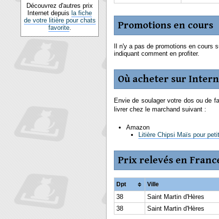
Découvrez d'autres prix
Internet depuis
la fiche
de votre litière pour chats
Promotions en cours
favorite
.
Il n'y a pas de promotions en cours s
indiquant comment en profiter.
Où acheter sur Intern
Envie de soulager votre dos ou de fai
livrer chez le marchand suivant :
Amazon
Litière Chipsi Maïs pour pet
Prix relevés en Franc
Dpt
Ville
38
Saint Martin d'Hères
38
Saint Martin d'Hères