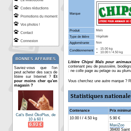
La MiaouBoite
Codes réductions
Marque
Promotions du moment
Vos photos !
Maïs
Produit
Contact
Végétale
Type de litière
Connexion
Non
Agglomérante
15.00 kg
Conditionnement
10.00 l / 4.50 kg
BONNES AFFAIRES
Litière Chipsi Maïs pour animau
contenant peu de poussière, biodégra
Saviez-vous que l'on
: ne colle page au pelage ou au plum
peut acheter des sacs de
litière sur Internet ?
Et
pour moins cher qu'en
Vous cherchez une autre marque ? 
magasin ?
Statistiques nationale
Contenance
Prix minimu
Cat's Best ÖkoPlus, de
10.00 l / 4.50 kg
5.90 €
10 à 60 l
6.93 €
MaxiZoo
38400 Saint 