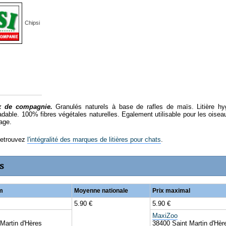
Chipsi
x de compagnie.
Granulés naturels à base de rafles de maïs. Litière hy
dable. 100% fibres végétales naturelles. Egalement utilisable pour les oisea
age.
Retrouvez
l'intégralité des marques de litières pour chats
.
s
m
Moyenne nationale
Prix maximal
5.90 €
5.90 €
MaxiZoo
Martin d'Hères
38400 Saint Martin d'Hèr