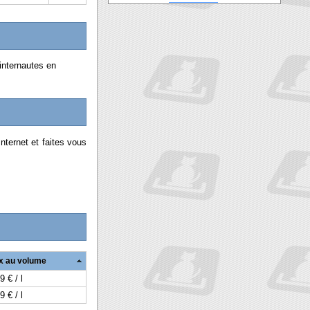
internautes en
nternet et faites vous
ix au volume
9 € / l
9 € / l