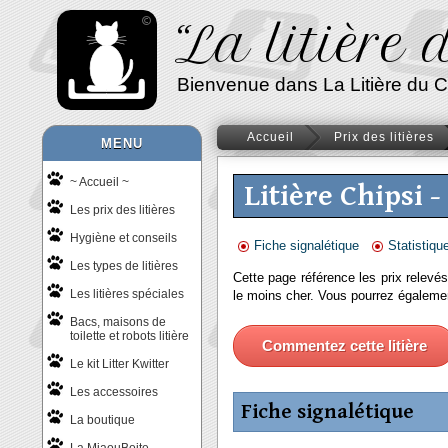
“La litière
Bienvenue dans La Litière du Chat
Accueil
Prix des litières
MENU
~ Accueil ~
Litière Chipsi -
Les prix des litières
Hygiène et conseils
Fiche signalétique
Statistiqu
Les types de litières
Cette page référence les prix relevés
Les litières spéciales
le moins cher. Vous pourrez égalem
Bacs, maisons de
toilette et robots litière
Commentez cette litière
Le kit Litter Kwitter
Les accessoires
Fiche signalétique
La boutique