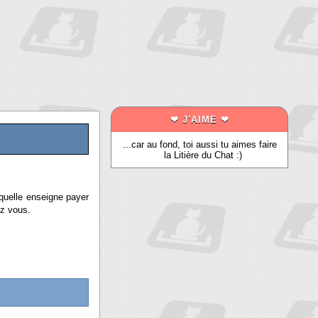
❤ J'AIME ❤
...car au fond, toi aussi tu aimes faire
la Litière du Chat :)
quelle enseigne payer
ez vous.