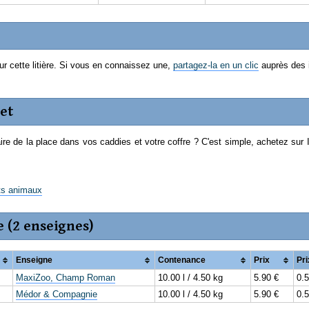
ur cette litière. Si vous en connaissez une,
partagez-la en un clic
auprès des 
et
re de la place dans vos caddies et votre coffre ? C'est simple, achetez sur I
its animaux
e (2 enseignes)
Enseigne
Contenance
Prix
Pr
MaxiZoo, Champ Roman
10.00 l / 4.50 kg
5.90 €
0.5
Médor & Compagnie
10.00 l / 4.50 kg
5.90 €
0.5