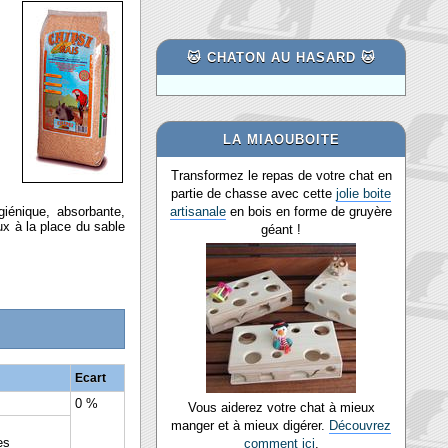
🐱 CHATON AU HASARD 🐱
LA MIAOUBOITE
Transformez le repas de votre chat en
partie de chasse avec cette
jolie boite
giénique, absorbante,
artisanale
en bois en forme de gruyère
ux à la place du sable
géant !
Ecart
0 %
Vous aiderez votre chat à mieux
manger et à mieux digérer.
Découvrez
es
comment ici
.