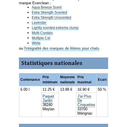
marque Everclean :
Aqua Breeze Scent
Extra Strength Scented
Extra Strength Unscented
Lavender
Lightly scented extreme clump
Multi-Crystals
Multiple Cat
White
ou
l'intégralité des marques de litières pour chats
.
Statistiques nationales
Prix
Moyenne
Prix
Contenance
Ecart
minimum
nationale
maximal
6.00 l
11.25 €
13.88 €
16.90 €
50 %
Paquet
J'ai Plus
Jardin
De
38240
Croquettes
Meylan
33700
Mérignac