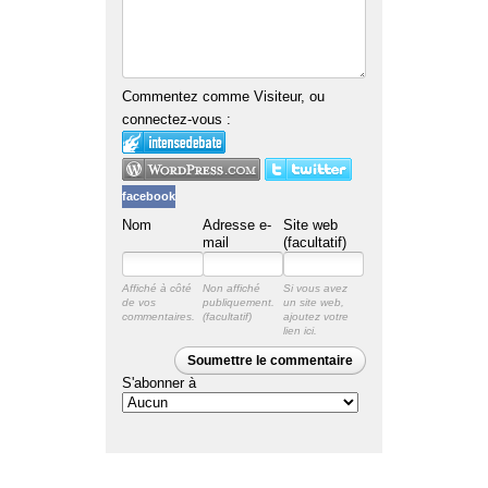
Commentez comme Visiteur, ou
connectez-vous :
facebook
Nom
Adresse e-
Site web
mail
(facultatif)
Affiché à côté
Non affiché
Si vous avez
de vos
publiquement.
un site web,
commentaires.
ajoutez votre
lien ici.
Soumettre le commentaire
S'abonner à