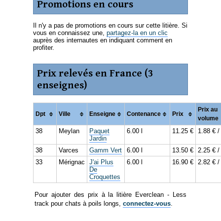
Promotions en cours
Il n'y a pas de promotions en cours sur cette litière. Si
vous en connaissez une,
partagez-la en un clic
auprès des internautes en indiquant comment en
profiter.
Prix relevés en France (3
enseignes)
Prix au
Dpt
Ville
Enseigne
Contenance
Prix
volume
38
Meylan
Paquet
6.00 l
11.25 €
1.88 € / 
Jardin
38
Varces
Gamm Vert
6.00 l
13.50 €
2.25 € / 
33
Mérignac
J'ai Plus
6.00 l
16.90 €
2.82 € / 
De
Croquettes
Pour ajouter des prix à la litière Everclean - Less
track pour chats à poils longs,
connectez-vous
.