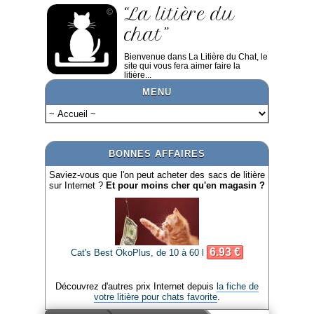
“La litière du
chat”
Bienvenue dans La Litière du Chat, le
site qui vous fera aimer faire la
litière...
MENU
BONNES AFFAIRES
Saviez-vous que l'on peut acheter des sacs de litière
sur Internet ?
Et pour moins cher qu'en magasin ?
6.93 €
Cat's Best ÖkoPlus, de 10 à 60 l
Découvrez d'autres prix Internet depuis
la fiche de
votre litière pour chats favorite
.