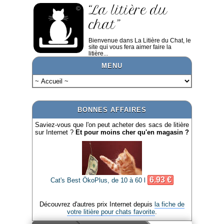
“La litière du
chat”
Bienvenue dans La Litière du Chat, le
site qui vous fera aimer faire la
litière...
MENU
BONNES AFFAIRES
Saviez-vous que l'on peut acheter des sacs de litière
sur Internet ?
Et pour moins cher qu'en magasin ?
6.93 €
Cat's Best ÖkoPlus, de 10 à 60 l
Découvrez d'autres prix Internet depuis
la fiche de
votre litière pour chats favorite
.