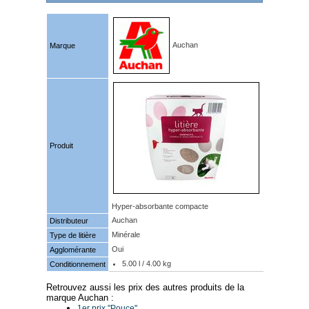
Auchan
Marque
Produit
Hyper-absorbante compacte
Auchan
Distributeur
Minérale
Type de litière
Oui
Agglomérante
5.00 l / 4.00 kg
Conditionnement
Retrouvez aussi les prix des autres produits de la
marque Auchan :
1er prix "Pouce"