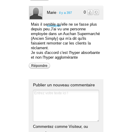
0
Marie
·
il y a 397
Mais il semble qu'elle ne se fasse plus
semaines
depuis peu.J'ai vu une personne
employée dans un Auchan Supermarché
(Ancien Simply) qui m'a dit qu'ils
faisaient remonter car les clients la
réclament.
Je suis d'accord c'est l'hyper absorbante
et non l'hyper agglomérante
Répondre
Publier un nouveau commentaire
Commentez comme Visiteur, ou