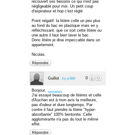
recouvert ses besoins ce qui n'est pas
négligeable pour moi. Un petit coup
d'aspirateur et hop c'est réglé.
Point négatif: la litière colle un peu plus
au fond du bac en plastique mais en y
réfléchissant, que ce soit cette litière ou
une autre il faut bien laver le bac.
Donc litière je dirai impeccable dans un
appartement.
Nicolas.
Répondre
0
Guillot
·
il y a 509
Bonjour,
semaines
J'ai essayé beaucoup de litières et celle
d'Auchan est à mon avis la meilleure,
pas d'odeur et dure longtemps. Par
contre il faut prendre la litière "hyper-
absorbante" 100% bentonite. Celle
agglomérante n'a pas du tout le même
effet.
Répondre