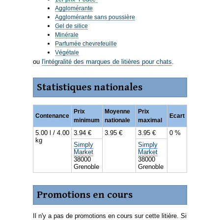
Agglomérante
Agglomérante sans poussière
Gel de silice
Minérale
Parfumée chevrefeuille
Végétale
ou
l'intégralité des marques de litières pour chats
.
Statistiques nationales
Prix
Moyenne
Prix
Contenance
Ecart
minimum
nationale
maximal
5.00 l / 4.00
3.94 €
3.95 €
3.95 €
0 %
kg
Simply
Simply
Market
Market
38000
38000
Grenoble
Grenoble
Promotions en cours
Il n'y a pas de promotions en cours sur cette litière. Si