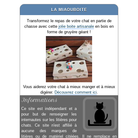
LA MIAOUBOITE
Transformez le repas de votre chat en partie de
chasse avec cette
jolie boite artisanale
en bois en
forme de gruyère géant !
Vous aiderez votre chat à mieux manger et à mieux
digérer.
Découvrez comment ici
.
Informations
Ce site est indépendant et a
pour but de renseigner les
internautes sur les litières pour
chats. Ce site n'est affilié à
aucune des marques de
litières ou de matériel citéées. Il ne remplace en