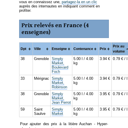
vous en connaissez une,
partagez-la en un clic
auprès des internautes en indiquant comment en
profiter.
Prix relevés en France (4
enseignes)
Prix au
Dpt
Ville
Enseigne
Contenance
Prix
volume
38
Grenoble
Simply
5.00 l / 4.00
3.94 €
0.79 € / l
Market,
kg
Boulevard
Foch
33
Mérignac
Simply
5.00 l / 4.00
3.94 €
0.79 € / l
Market,
kg
Robinson
38
Grenoble
Simply
5.00 l / 4.00
3.95 €
0.79 € / l
Market,
kg
Jean Perrot
59
Saint
Simply
5.00 l / 4.00
3.95 €
0.79 € / l
Saulve
Market
kg
Pour ajouter des prix à la litière Auchan - Hyper-