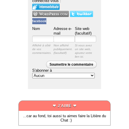
connectez-vous :
facebook
Nom
Adresse e-
Site web
mail
(facultatif)
Affiché à côté
Non affiché
Si vous avez
de vos
publiquement.
un site web,
commentaires.
ajoutez votre
lien ici.
Soumettre le commentaire
S'abonner à
❤ J'AIME ❤
...car au fond, toi aussi tu aimes faire la Litière du
Chat :)