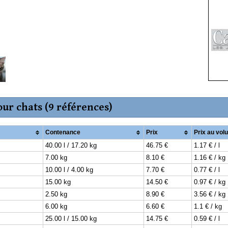
pour chats (9 références)
Contenance
Prix
Prix au vol
40.00 l / 17.20 kg
46.75 €
1.17 € / l
7.00 kg
8.10 €
1.16 € / kg
10.00 l / 4.00 kg
7.70 €
0.77 € / l
15.00 kg
14.50 €
0.97 € / kg
2.50 kg
8.90 €
3.56 € / kg
6.00 kg
6.60 €
1.1 € / kg
25.00 l / 15.00 kg
14.75 €
0.59 € / l