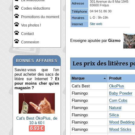
La MiaouBoite
301 Avenue du 8 Mai 1945
Adresse
83600 Fréjus
Codes réductions
04 94 51 86 30
Téléphone
Promotions du moment
L-D : 9h-19h
Horaires
Site web
Internet
Vos photos !
Contact
Enseigne ajoutée par
Gizmo
Connexion
BONNES AFFAIRES
Les prix des litières 
Saviez-vous que l'on
peut acheter des sacs de
Marque
Produit
litière sur Internet ?
Et
pour moins cher qu'en
Cat's Best
OkoPlus
magasin ?
Flamingo
Baby Powder
Flamingo
Corn Cobs
Flamingo
Natural
Flamingo
Silica
Cat's Best ÖkoPlus, de
Flamingo
Wood Bedding
10 à 60 l
6.93 €
Flamingo
Wood Sticks