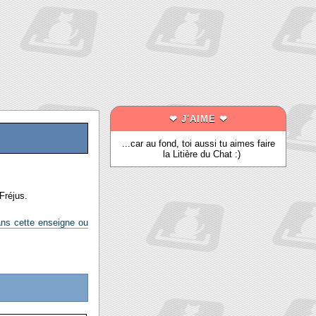
❤ J'AIME ❤
...car au fond, toi aussi tu aimes faire
la Litière du Chat :)
 Fréjus
.
dans cette enseigne ou