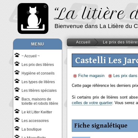
“La litière
Bienvenue dans La Litière du Chat
Accueil
Le prix des litière
MENU
~ Accueil ~
Castelli Les Ja
Les prix des litières
Hygiène et conseils
Fiche magasin
Les prix dans
Les types de litières
Cette page référence les derniers pri
Les litières spéciales
Si certains prix de litières sont abs
Bacs, maisons de
celles de votre quartier
. Vous serez a
toilette et robots litière
Le kit Litter Kwitter
Les accessoires
Fiche signalétique
La boutique